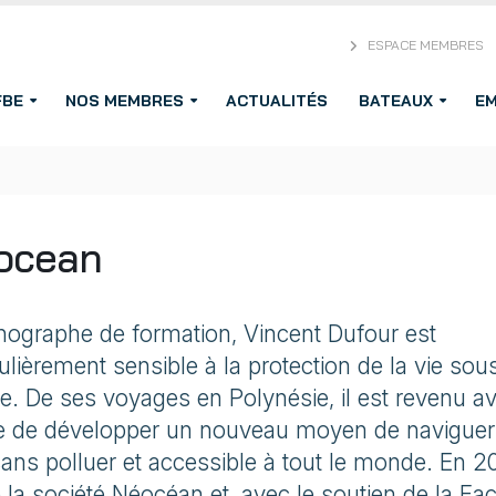
ESPACE MEMBRES
FBE
NOS MEMBRES
ACTUALITÉS
BATEAUX
EM
ocean
ographe de formation, Vincent Dufour est
culièrement sensible à la protection de la vie sou
e. De ses voyages en Polynésie, il est revenu a
ie de développer un nouveau moyen de naviguer
ans polluer et accessible à tout le monde. En 201
 la société Néocéan et, avec le soutien de la Fac