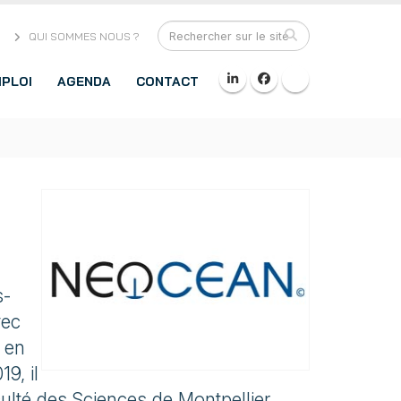
QUI SOMMES NOUS ?
PLOI
AGENDA
CONTACT
s-
vec
 en
9, il
ulté des Sciences de Montpellier,