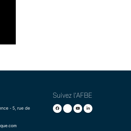
Suivez l'AFBE
nce - 5, rue de
ique.com