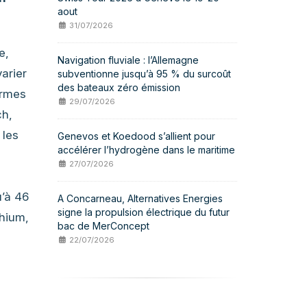
aout
31/07/2026
e,
Navigation fluviale : l’Allemagne
varier
subventionne jusqu’à 95 % du surcoût
des bateaux zéro émission
ermes
29/07/2026
ch,
 les
Genevos et Koedood s’allient pour
accélérer l’hydrogène dans le maritime
27/07/2026
u’à 46
A Concarneau, Alternatives Energies
signe la propulsion électrique du futur
thium,
bac de MerConcept
22/07/2026