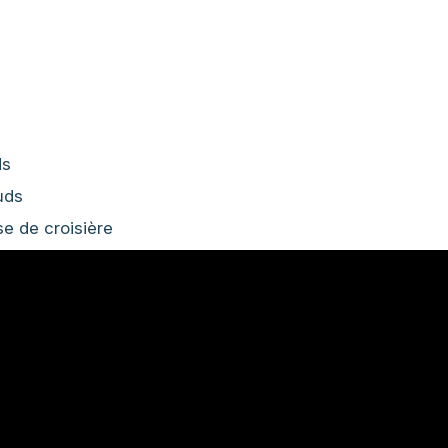
ds
uds
se de croisière