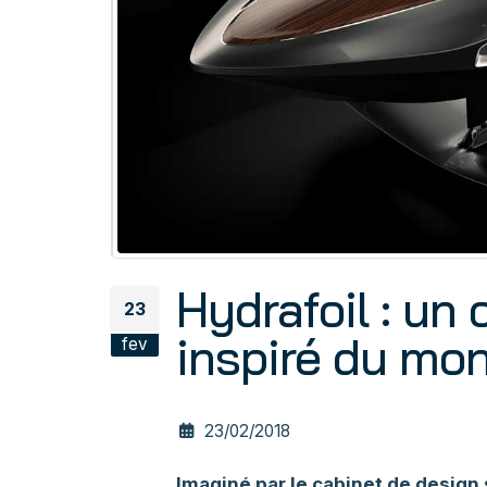
Hydrafoil : un
23
inspiré du mo
fev
23/02/2018
Imaginé par le cabinet de design 