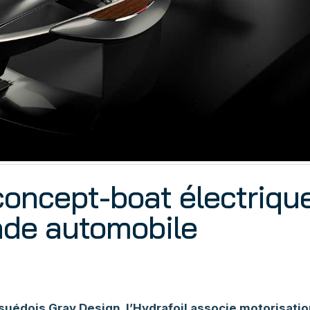
 concept-boat électriqu
nde automobile
suédois Gray Design, l’Hydrafoil associe motorisati