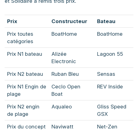
et Solidaire a remis trois prix.
Prix
Constructeur
Bateau
Prix toutes
BoatHome
BoatHome
catégories
Prix N1 bateau
Alizée
Lagoon 55
Electronic
Prix N2 bateau
Ruban Bleu
Sensas
Prix N1 Engin de
Ceclo Open
REV Inside
plage
Boat
Prix N2 engin
Aqualeo
Gliss Speed
de plage
GSX
Prix du concept
Naviwatt
Net-Zen