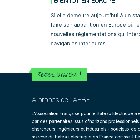
BIENTÔT EN EUROPE
Si elle demeure aujourd’hui à un st
faire son apparition en Europe où l
nouvelles réglementations qui interd
navigables intérieures.
Restez branché !
A propos de l'AFBE
L'Association Française pour le Bateau Electrique 
par des partenaires issus d'horizons professionnels d
chercheurs, ingénieurs et industriels - soucieux de 
marché du bateau électrique en France comme à l'é