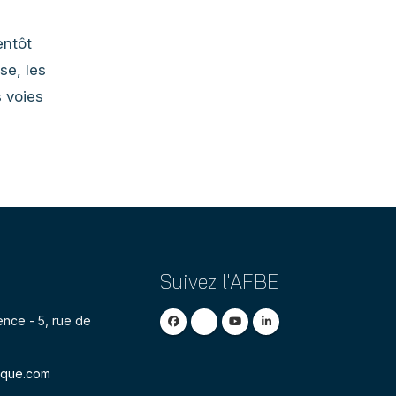
entôt
se, les
s voies
Suivez l'AFBE
nce - 5, rue de
ique.com