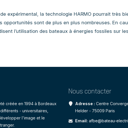
ade expérimental, la technologie HARMO pourrait très bi
es opportunités sont de plus en plus nombreuses. En cau
isent l’utilisation des bateaux à énergies fossiles sur le
Nous contacter
a été créée en 1994 à Bordeaux
Adresse :
Centre Converge
ifférents - universitaires,
Helder - 75009 Paris
développer l'image et le
Email:
afbe@bateau-electr
tranger.