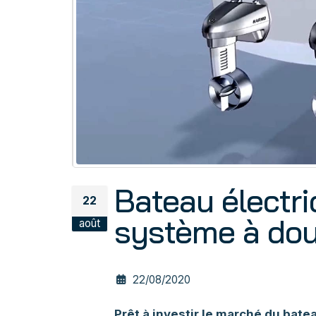
Bateau électri
22
système à dou
août
22/08/2020
Prêt à investir le marché du bate