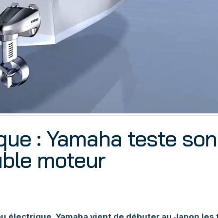
que : Yamaha teste son
ble moteur
au électrique, Yamaha vient de débuter au Japon les 